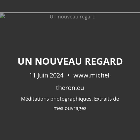
CATÉGORIES
UN NOUVEAU REGARD
Extraits De Mes Ouvrages
(536)
11 Juin 2024
Méditations Photographiques
www.michel-
(415)
Fictions
(69)
theron.eu
Photographies Et Poèmes
(48)
Méditations photographiques
,
Extraits de
Littérature
(32)
mes ouvrages