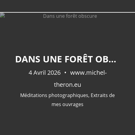
CATÉGORIES
DANS UNE FORÊT OBSCURE
Extraits De Mes Ouvrages
(536)
4 Avril 2026
Méditations Photographiques
www.michel-
(415)
Fictions
(69)
theron.eu
Photographies Et Poèmes
(48)
Méditations photographiques
,
Extraits de
Littérature
(32)
mes ouvrages