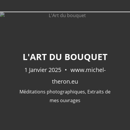
CATÉGORIES
L'ART DU BOUQUET
Extraits De Mes Ouvrages
(535)
1 Janvier 2025
Méditations Photographiques
www.michel-
(414)
Fictions
(69)
theron.eu
Photographies Et Poèmes
(48)
Méditations photographiques
,
Extraits de
Littérature
(32)
mes ouvrages