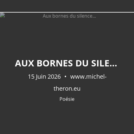
CATÉGORIES
AUX BORNES DU SILENCE...
Extraits De Mes Ouvrages
(536)
Méditations Photographiques
(415)
15 Juin 2026
www.michel-
Fictions
(69)
theron.eu
Photographies Et Poèmes
(48)
Littérature
(32)
Poésie