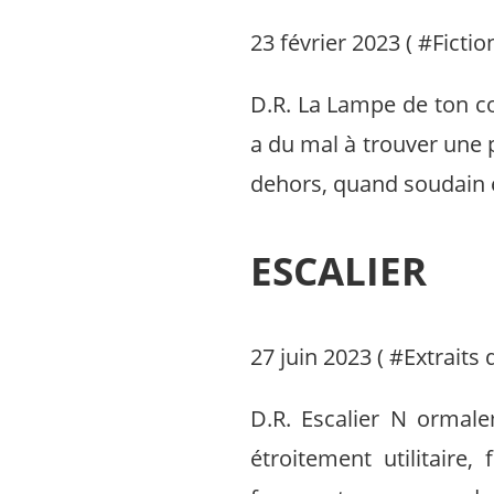
23 février 2023 ( #
Fictio
D.R. La Lampe de ton cor
a du mal à trouver une p
dehors, quand soudain el
ESCALIER
27 juin 2023 ( #
Extraits
D.R. Escalier N ormale
étroitement utilitaire,