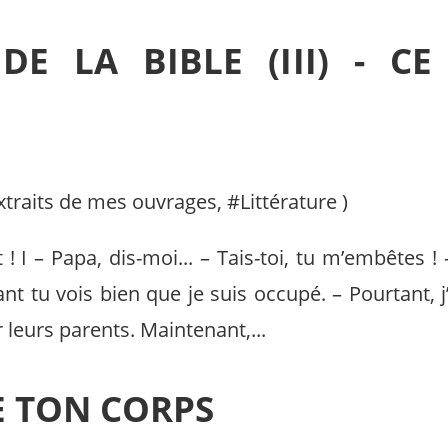
E LA BIBLE (III) - CE
xtraits de mes ouvrages
, #
Littérature
)
 I – Papa, dis-moi... – Tais-toi, tu m’embêtes ! –
nt tu vois bien que je suis occupé. – Pourtant, j’
leurs parents. Maintenant,...
E TON CORPS