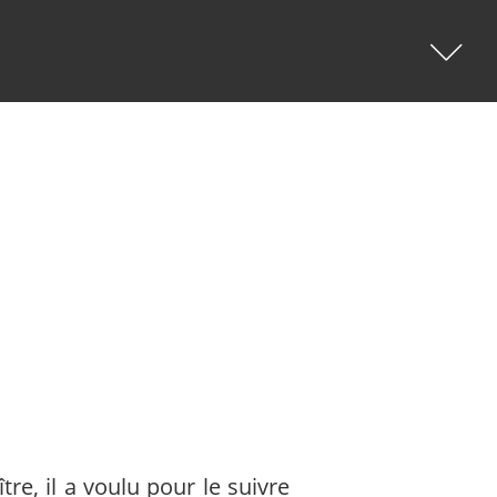
CATÉGORIES
Extraits De Mes Ouvrages
(535)
Méditations Photographiques
(414)
Fictions
(69)
Photographies Et Poèmes
(48)
Littérature
(32)
tre, il a voulu pour le suivre