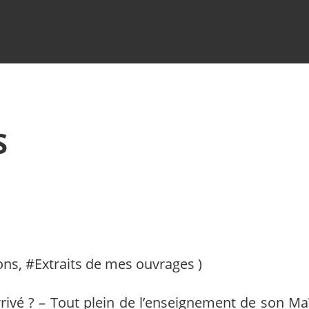
S
ions
, #
Extraits de mes ouvrages
)
arrivé ? – Tout plein de l’enseignement de son Maî