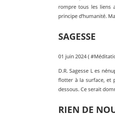
rompre tous les liens a
principe d’humanité. Mais 
SAGESSE
01 juin 2024 ( #
Méditati
D.R. Sagesse L es nénup
flotter à la surface, et 
dessous. Ce serait domm
RIEN DE NOU