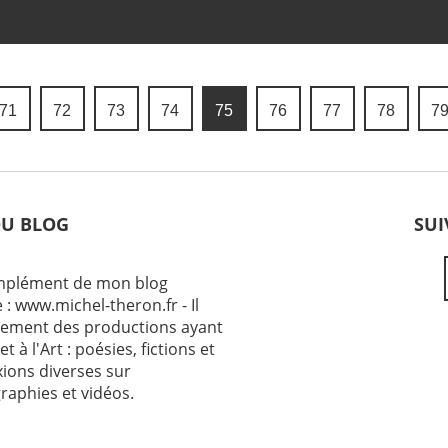
71
72
73
74
75
76
77
78
7
DU BLOG
SUI
omplément de mon blog
 : www.michel-theron.fr - Il
ement des productions ayant
et à l'Art : poésies, fictions et
exions diverses sur
raphies et vidéos.