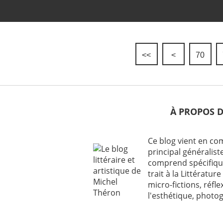
<<
<
10
20
30
40
50
60
70
À PROPOS 
Ce blog vient en c
principal généraliste
comprend spécifiqu
trait à la Littérature 
micro-fictions, réfl
l'esthétique, photog