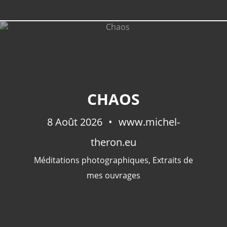
CATÉGORIES
CHAOS
Extraits De Mes Ouvrages
(535)
8 Août 2026
Méditations Photographiques
www.michel-
(414)
Fictions
(69)
theron.eu
Photographies Et Poèmes
(48)
Méditations photographiques
,
Extraits de
Littérature
(32)
mes ouvrages