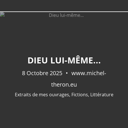
CATÉGORIES
DIEU LUI-MÊME...
Extraits De Mes Ouvrages
(536)
Méditations Photographiques
(415)
8 Octobre 2025
www.michel-
Fictions
(69)
theron.eu
Photographies Et Poèmes
(48)
Littérature
(32)
Extraits de mes ouvrages
,
Fictions
,
Littérature