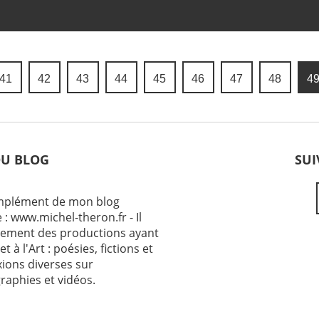
41
42
43
44
45
46
47
48
4
DU BLOG
SUI
omplément de mon blog
 : www.michel-theron.fr - Il
ement des productions ayant
et à l'Art : poésies, fictions et
exions diverses sur
raphies et vidéos.