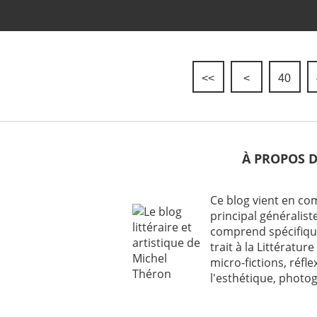
<<
<
10
20
30
40
À PROPOS 
Ce blog vient en c
principal généraliste
comprend spécifiqu
trait à la Littérature 
micro-fictions, réfl
l'esthétique, photog