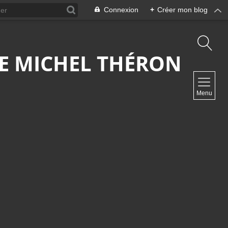
Connexion
+
Créer mon blog
 DE MICHEL THÉRON
NAVIGATION
Menu
Accueil
Contact
NEWSLETTER