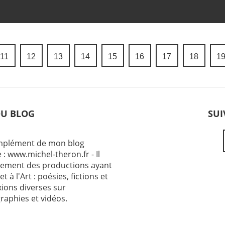
11
12
13
14
15
16
17
18
1
DU BLOG
SUI
omplément de mon blog
 : www.michel-theron.fr - Il
ement des productions ayant
et à l'Art : poésies, fictions et
exions diverses sur
raphies et vidéos.