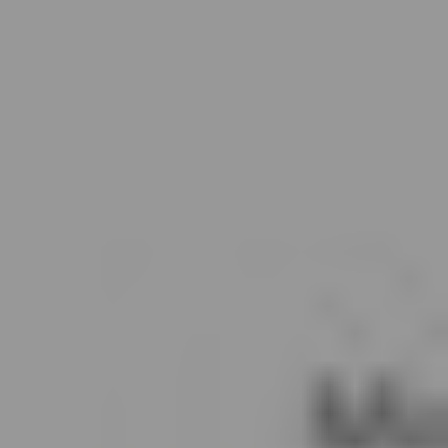
CATÉGORIES
Extraits De Mes Ouvrages
(536)
Méditations Photographiques
(415)
Fictions
(69)
Photographies Et Poèmes
(48)
Littérature
(32)