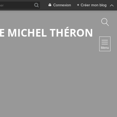
Connexion
+
Créer mon blog
 DE MICHEL THÉRON
NAVIGATION
Menu
Accueil
Contact
NEWSLETTER