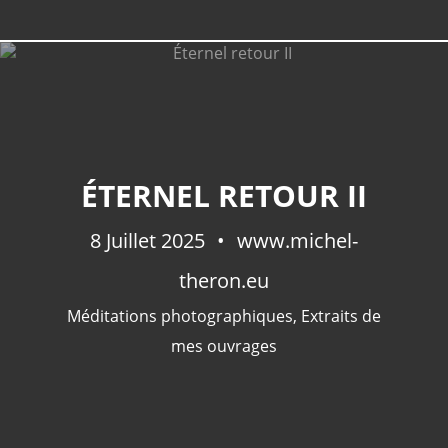
CATÉGORIES
ÉTERNEL RETOUR II
Extraits De Mes Ouvrages
(536)
8 Juillet 2025
Méditations Photographiques
www.michel-
(415)
Fictions
(69)
theron.eu
Photographies Et Poèmes
(48)
Méditations photographiques
,
Extraits de
Littérature
(32)
mes ouvrages