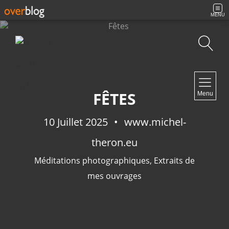
MENU
Recherche
NAVIGATION
FÊTES
Menu
Accueil
Contact
10 Juillet 2025
www.michel-
theron.eu
Méditations photographiques
,
Extraits de
NEWSLETTER
mes ouvrages