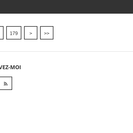
179
>
>>
VEZ-MOI