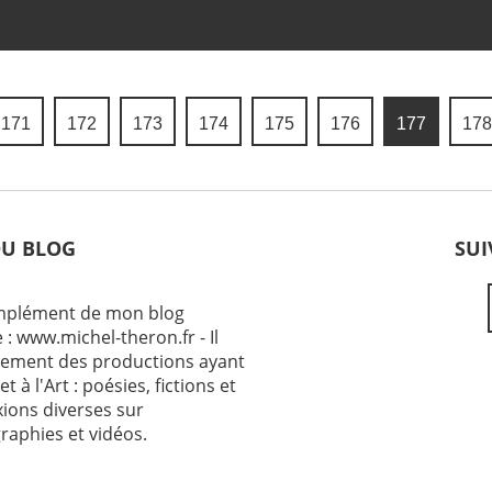
171
172
173
174
175
176
177
178
DU BLOG
SUI
omplément de mon blog
 : www.michel-theron.fr - Il
ement des productions ayant
et à l'Art : poésies, fictions et
exions diverses sur
raphies et vidéos.