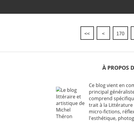
<<
<
100
110
120
130
140
150
160
170
À PROPOS 
Ce blog vient en c
principal généraliste
comprend spécifiqu
trait à la Littérature 
micro-fictions, réfl
l'esthétique, photog