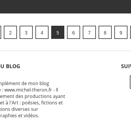
2
3
4
5
6
7
8
9
DU BLOG
SUI
omplément de mon blog
 : www.michel-theron.fr - Il
ement des productions ayant
et à l'Art : poésies, fictions et
exions diverses sur
raphies et vidéos.