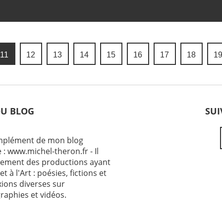
11
12
13
14
15
16
17
18
1
DU BLOG
SUI
omplément de mon blog
 : www.michel-theron.fr - Il
ement des productions ayant
et à l'Art : poésies, fictions et
exions diverses sur
raphies et vidéos.