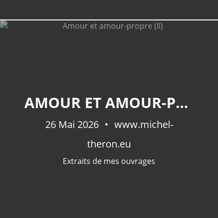
CATÉGORIES
AMOUR ET AMOUR-PROPRE (II)
Extraits De Mes Ouvrages
(535)
Méditations Photographiques
(414)
26 Mai 2026
www.michel-
Fictions
(69)
theron.eu
Photographies Et Poèmes
(48)
Littérature
(32)
Extraits de mes ouvrages