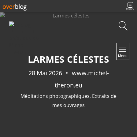
MENU
Recherche
NAVIGATION
LARMES CÉLESTES
Menu
Accueil
Contact
28 Mai 2026
www.michel-
theron.eu
Méditations photographiques
,
Extraits de
NEWSLETTER
mes ouvrages