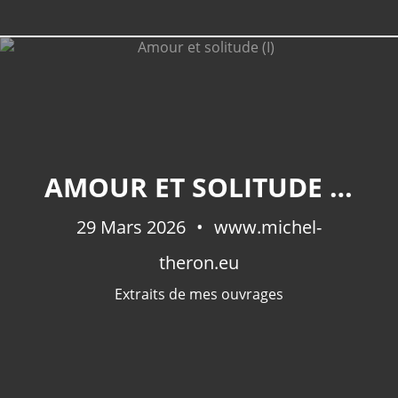
CATÉGORIES
AMOUR ET SOLITUDE (I)
Extraits De Mes Ouvrages
(536)
Méditations Photographiques
(415)
29 Mars 2026
www.michel-
Fictions
(69)
theron.eu
Photographies Et Poèmes
(48)
Littérature
(32)
Extraits de mes ouvrages