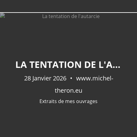
CATÉGORIES
LA TENTATION DE L'AUTARCIE
Extraits De Mes Ouvrages
(536)
Méditations Photographiques
(415)
28 Janvier 2026
www.michel-
Fictions
(69)
theron.eu
Photographies Et Poèmes
(48)
Littérature
(32)
Extraits de mes ouvrages