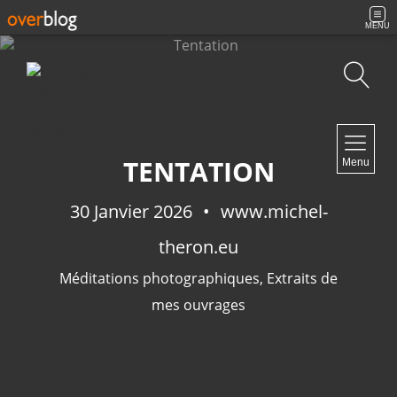
MENU
Recherche
NAVIGATION
TENTATION
Menu
Accueil
Contact
30 Janvier 2026
www.michel-
theron.eu
Méditations photographiques
,
Extraits de
NEWSLETTER
mes ouvrages