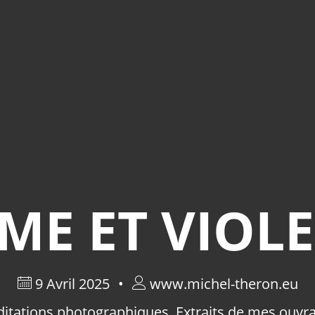
ME ET VIOL
9 Avril 2025
www.michel-theron.eu
itations photographiques
,
Extraits de mes ouvr